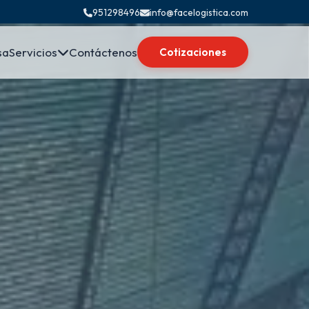
951298496
info@facelogistica.com
sa
Servicios
Contáctenos
Cotizaciones