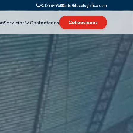
951298496
info@facelogistica.com
sa
Servicios
Contáctenos
Cotizaciones