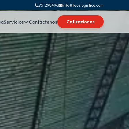
951298496
info@facelogistica.com
sa
Servicios
Contáctenos
Cotizaciones