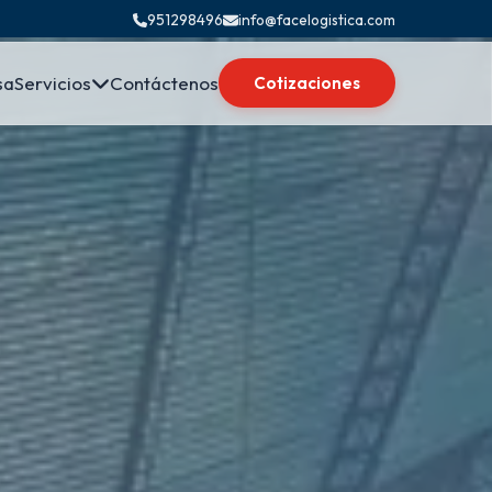
951298496
info@facelogistica.com
sa
Servicios
Contáctenos
Cotizaciones